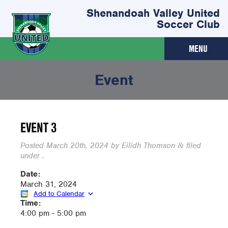
Shenandoah Valley United
Soccer Club
MENU
Event
EVENT 3
Posted
March 20th, 2024
by
Eilidh Thomson
filed
&
under .
Date:
March 31, 2024
Add to Calendar
Time:
4:00 pm
-
5:00 pm