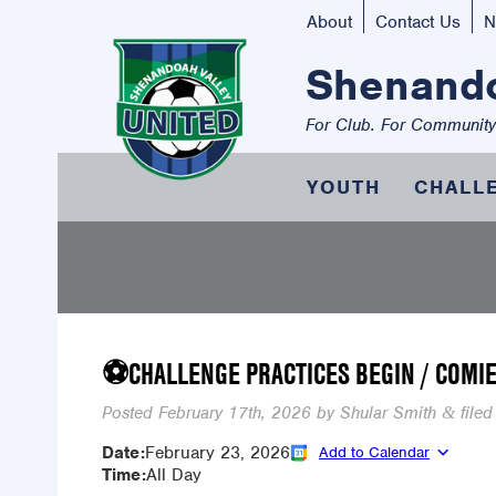
About
Contact Us
N
Shenando
For Club. For Community
YOUTH
CHALL
⚽CHALLENGE PRACTICES BEGIN / COMIE
Posted
February 17th, 2026
by
Shular Smith
filed
&
Date:
February 23, 2026
Add to Calendar
Time:
All Day