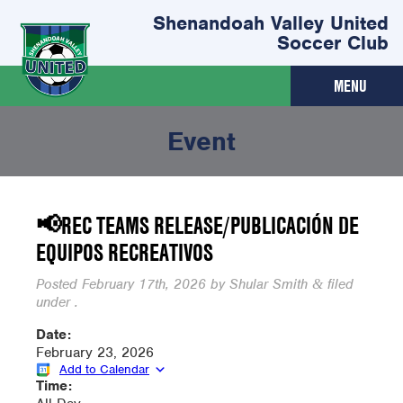
Shenandoah Valley United
Soccer Club
MENU
Event
📢REC TEAMS RELEASE/PUBLICACIÓN DE
EQUIPOS RECREATIVOS
Posted
February 17th, 2026
by
Shular Smith
filed
&
under .
Date:
February 23, 2026
Add to Calendar
Time: